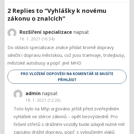
pro
k
2 Replies to “
Vyhlášky k novému
novému
příspěvek
zákonu
zákonu o znalcích
”
o
znalcích
Rozšíření specializace
napsal:
16. 1. 2021 (16:34)
Do oblasti specializace znalce přidat kromě dopravy
silniční i dopravu městskou, což jsou tramvaje, trolejbusy,
městské autobusy a popř. jiné MHD
PRO VLOŽENÍ ODPOVĚDI NA KOMENTÁŘ SE MUSÍTE
PŘIHLÁSIT
admin
napsal:
18. 1. 2021 (12:26)
Toto bylo na MSp urgováno ještě před zveřejněním
vyhlášek ve sbírce zákonů – opět bezvýsledně. Pro
řešení střetů s drážními vozidly bude údajně nutné mít
zapsánu drážní dopravu, popř. s vyloučením vlaků