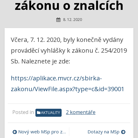
zákonu o znalcích
8. 12. 2020
Včera, 7. 12. 2020, byly konečně vydány
prováděcí vyhlášky k zákonu č. 254/2019
Sb. Naleznete je zde:
https://aplikace.mvcr.cz/sbirka-
zakonu/ViewFile.aspx?type=c&id=39001
u
Posted in
2 komentáře
AKTUALITY
textu
s
Navigace
názvem
Nový web MSp pro znalce
Dotazy na MSp
Vyhlášky