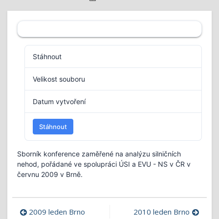
Stáhnout
3
Velikost souboru
16 MB
Datum vytvoření
21. 1. 2020
Stáhnout
Sborník konference zaměřené na analýzu silničních
nehod, pořádané ve spolupráci ÚSI a EVU - NS v ČR v
červnu 2009 v Brně.
Navigace
2009 leden Brno
2010 leden Brno